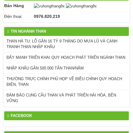
Bán Hàng
0976.820.219
Điện thoại:
TIN NGHÀNH THAN
THAN HÀ TU: LỖ GẦN 16 TỶ 9 THÁNG DO MƯA LŨ VÀ CẠNH
TRANH THAN NHẬP KHẨU
ĐẨY MẠNH TRIỂN KHAI QUY HOẠCH PHÁT TRIỂN NGÀNH THAN
NHẬP KHẨU GẦN 500.000 TẤN THAN/NĂM
THƯỜNG TRỰC CHÍNH PHỦ HỌP VỀ ĐIỀU CHỈNH QUY HOẠCH
ĐIỆN, THAN
ĐẢM BẢO CUNG CẦU THAN VÀ PHÁT TRIỂN HÀI HÒA, BỀN
VỮNG
FACEBOOK