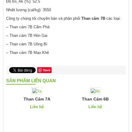
Độ tro, Ak (%): 52.5
Nhiệt lượng (cal/kg): 3550
Công ty chúng tôi chuyên bán và phân phối
Than cám 7B
các loại:
– Than cám 7B Cẩm Phả
– Than cám 7B Hòn Gai
– Than cám 7B Uông Bí
– Than cám 7B Mạo Khê
Save
SẢN PHẨM LIÊN QUAN
Than Cám 7A
Than Cám 6B
Liên hệ
Liên hệ