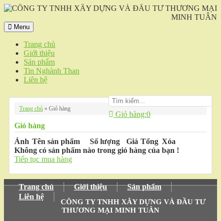
Menu
Trang chủ
Giới thiệu
Sản phẩm
Tin Nghành Than
Liên hệ
Trang chủ
»
Giỏ hàng
Giỏ hàng:
0
Giỏ hàng
Ảnh
Tên sản phẩm
Số lượng
Giá
Tổng
Xóa
Không có sản phẩm nào trong giỏ hàng của bạn !
Tiếp tục mua hàng
Trang chủ
Giới thiệu
Sản phẩm
Liên hệ
CÔNG TY TNHH XÂY DỰNG VÀ ĐẦU TƯ
THƯƠNG MẠI MINH TUÂN