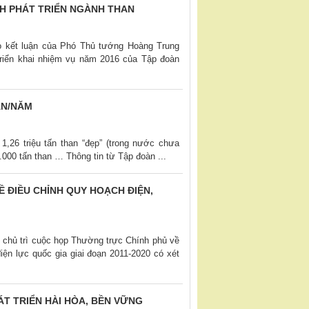
H PHÁT TRIỂN NGÀNH THAN
o kết luận của Phó Thủ tướng Hoàng Trung
 triển khai nhiệm vụ năm 2016 của Tập đoàn
AN/NĂM
,26 triệu tấn than “đẹp” (trong nước chưa
.000 tấn than … Thông tin từ Tập đoàn ...
 ĐIỀU CHỈNH QUY HOẠCH ĐIỆN,
chủ trì cuộc họp Thường trực Chính phủ về
iện lực quốc gia giai đoạn 2011-2020 có xét
T TRIỂN HÀI HÒA, BỀN VỮNG