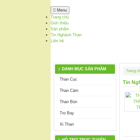
Menu
Trang chủ
Giới thiệu
Sản phẩm
Tin Nghành Than
Liên hệ
DANH MỤC SẢN PHẨM
Trang c
Than Cục
Tin Ng
Than Cám
Than Bùn
Tro Bay
Xi Than
HỖ TRỢ TRỰC TUYẾN