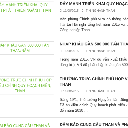
ĐẨY MẠNH TRIỂN KHAI QUY HOẠC
11/08/2015
TIN NGHÀNH THAN
Văn phòng Chính phủ vừa có thông bá
Hải tại Hội nghị tổng kết năm 2015 và
Công nghiệp Than ...
NHẬP KHẨU GẦN 500.000 TẤN TH
11/08/2015
TIN NGHÀNH THAN
Trong năm 2015, VN dù vẫn xuất khẩu 1
dùng tới), VN đã phải nhập khẩu gần 500
THƯỜNG TRỰC CHÍNH PHỦ HỌP VỀ
THAN
11/08/2015
TIN NGHÀNH THAN
Sáng 19/1, Thủ tướng Nguyễn Tấn Dũng 
Đề án điều chỉnh Quy hoạch phát triển đ
đến năm 2030 ...
ĐẢM BẢO CUNG CẦU THAN VÀ PHÁ