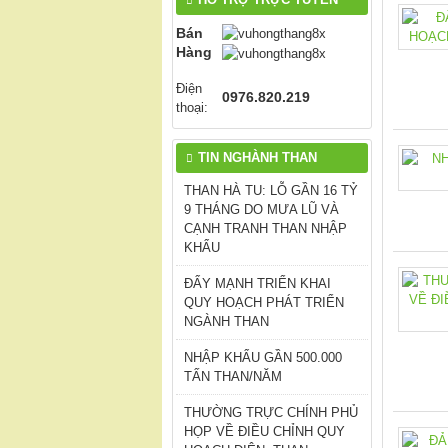
Bán
Hàng
Điện
0976.820.219
thoại:
TIN NGHÀNH THAN
THAN HÀ TU: LỖ GẦN 16 TỶ
9 THÁNG DO MƯA LŨ VÀ
CẠNH TRANH THAN NHẬP
KHẨU
ĐẨY MẠNH TRIỂN KHAI
QUY HOẠCH PHÁT TRIỂN
NGÀNH THAN
NHẬP KHẨU GẦN 500.000
TẤN THAN/NĂM
THƯỜNG TRỰC CHÍNH PHỦ
HỌP VỀ ĐIỀU CHỈNH QUY