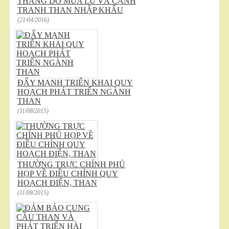
THÁNG DO MƯA LŨ VÀ CẠNH
TRANH THAN NHẬP KHẨU
(21/04/2016)
ĐẨY MẠNH TRIỂN KHAI QUY
HOẠCH PHÁT TRIỂN NGÀNH
THAN
(11/08/2015)
THƯỜNG TRỰC CHÍNH PHỦ
HỌP VỀ ĐIỀU CHỈNH QUY
HOẠCH ĐIỆN, THAN
(11/08/2015)