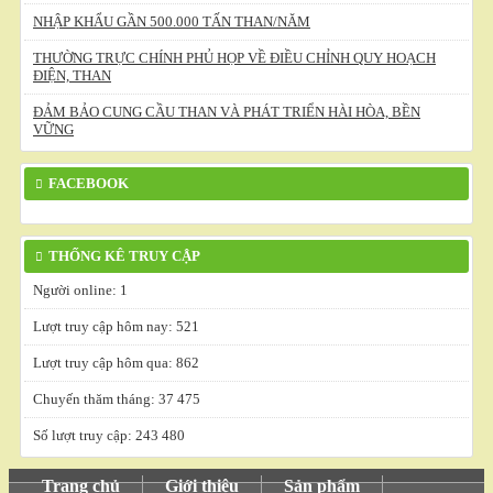
NHẬP KHẨU GẦN 500.000 TẤN THAN/NĂM
THƯỜNG TRỰC CHÍNH PHỦ HỌP VỀ ĐIỀU CHỈNH QUY HOẠCH
ĐIỆN, THAN
ĐẢM BẢO CUNG CẦU THAN VÀ PHÁT TRIỂN HÀI HÒA, BỀN
VỮNG
FACEBOOK
THỐNG KÊ TRUY CẬP
Người online: 1
Lượt truy cập hôm nay: 521
Lượt truy cập hôm qua: 862
Chuyến thăm tháng: 37 475
Số lượt truy cập: 243 480
Trang chủ
Giới thiệu
Sản phẩm