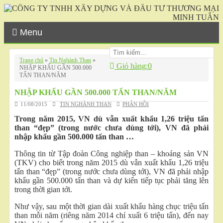
Menu
Trang chủ
»
Tin Nghành Than
»
Giỏ hàng:
0
NHẬP KHẨU GẦN 500.000
TẤN THAN/NĂM
NHẬP KHẨU GẦN 500.000 TẤN THAN/NĂM
11/08/2015
TIN NGHÀNH THAN
PHẢN HỒI
Trong năm 2015, VN dù vẫn xuất khẩu 1,26 triệu tấn
than “đẹp” (trong nước chưa dùng tới), VN đã phải
nhập khẩu gần 500.000 tấn than …
Thông tin từ Tập đoàn Công nghiệp than – khoáng sản VN
(TKV) cho biết trong năm 2015 dù vẫn xuất khẩu 1,26 triệu
tấn than “đẹp” (trong nước chưa dùng tới), VN đã phải nhập
khẩu gần 500.000 tấn than và dự kiến tiếp tục phải tăng lên
trong thời gian tới.
Như vậy, sau một thời gian dài xuất khẩu hàng chục triệu tấn
than mỗi năm (riêng năm 2014 chỉ xuất 6 triệu tấn), đến nay