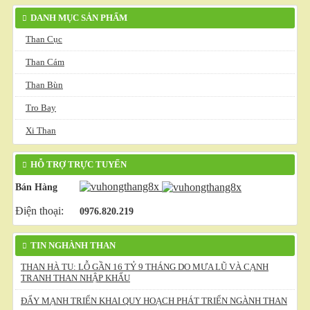
DANH MỤC SẢN PHẨM
Than Cục
Than Cám
Than Bùn
Tro Bay
Xi Than
HỖ TRỢ TRỰC TUYẾN
Bán Hàng
Điện thoại:
0976.820.219
TIN NGHÀNH THAN
THAN HÀ TU: LỖ GẦN 16 TỶ 9 THÁNG DO MƯA LŨ VÀ CẠNH
TRANH THAN NHẬP KHẨU
ĐẨY MẠNH TRIỂN KHAI QUY HOẠCH PHÁT TRIỂN NGÀNH THAN