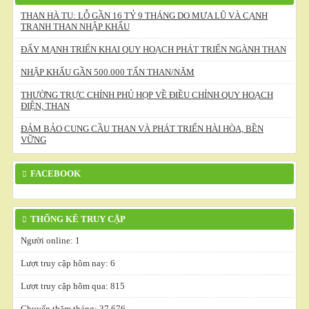
THAN HÀ TU: LỖ GẦN 16 TỶ 9 THÁNG DO MƯA LŨ VÀ CẠNH
TRANH THAN NHẬP KHẨU
ĐẨY MẠNH TRIỂN KHAI QUY HOẠCH PHÁT TRIỂN NGÀNH THAN
NHẬP KHẨU GẦN 500.000 TẤN THAN/NĂM
THƯỜNG TRỰC CHÍNH PHỦ HỌP VỀ ĐIỀU CHỈNH QUY HOẠCH
ĐIỆN, THAN
ĐẢM BẢO CUNG CẦU THAN VÀ PHÁT TRIỂN HÀI HÒA, BỀN
VỮNG
FACEBOOK
THỐNG KÊ TRUY CẬP
Người online: 1
Lượt truy cập hôm nay: 6
Lượt truy cập hôm qua: 815
Chuyến thăm tháng: 37 676