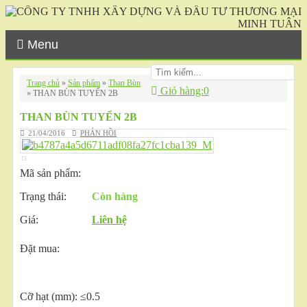
Menu
Trang chủ
»
Sản phẩm
»
Than Bùn
Giỏ hàng:
0
»
THAN BÙN TUYỂN 2B
THAN BÙN TUYỂN 2B
21/04/2016
PHẢN HỒI
Mã sản phẩm:
Trạng thái:
Còn hàng
Giá:
Liên hệ
Đặt mua:
Cỡ hạt (mm): ≤0.5