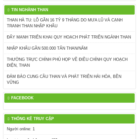
TIN NGHÀNH THAN
THAN HÀ TU: LỖ GẦN 16 TỶ 9 THÁNG DO MƯA LŨ VÀ CẠNH
TRANH THAN NHẬP KHẨU
ĐẨY MẠNH TRIỂN KHAI QUY HOẠCH PHÁT TRIỂN NGÀNH THAN
NHẬP KHẨU GẦN 500.000 TẤN THAN/NĂM
THƯỜNG TRỰC CHÍNH PHỦ HỌP VỀ ĐIỀU CHỈNH QUY HOẠCH
ĐIỆN, THAN
ĐẢM BẢO CUNG CẦU THAN VÀ PHÁT TRIỂN HÀI HÒA, BỀN
VỮNG
FACEBOOK
THỐNG KÊ TRUY CẬP
Người online: 1