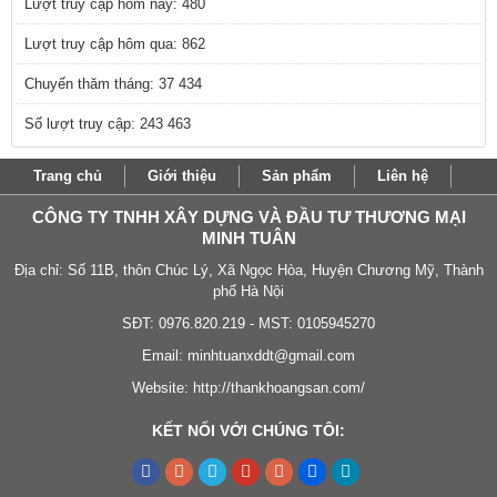
Lượt truy cập hôm nay: 480
Lượt truy cập hôm qua: 862
Chuyến thăm tháng: 37 434
Số lượt truy cập: 243 463
Trang chủ
Giới thiệu
Sản phẩm
Liên hệ
CÔNG TY TNHH XÂY DỰNG VÀ ĐẦU TƯ THƯƠNG MẠI
MINH TUÂN
Địa chỉ: Số 11B, thôn Chúc Lý, Xã Ngọc Hòa, Huyện Chương Mỹ, Thành
phố Hà Nội
SĐT: 0976.820.219 - MST: 0105945270
Email:
minhtuanxddt@gmail.com
Website:
http://thankhoangsan.com/
KẾT NỐI VỚI CHÚNG TÔI: