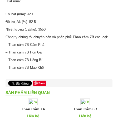
Đặt mua:
Cỡ hạt (mm): ≤20
Độ tro, Ak (%): 52.5
Nhiệt lượng (cal/kg): 3550
Công ty chúng tôi chuyên bán và phân phối
Than cám 7B
các loại:
– Than cám 7B Cẩm Phả
– Than cám 7B Hòn Gai
– Than cám 7B Uông Bí
– Than cám 7B Mạo Khê
Save
SẢN PHẨM LIÊN QUAN
Than Cám 7A
Than Cám 6B
Liên hệ
Liên hệ