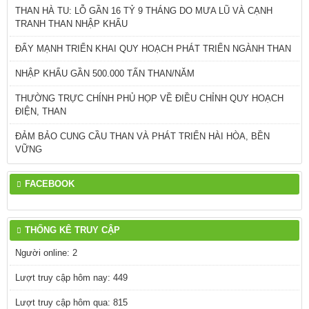
THAN HÀ TU: LỖ GẦN 16 TỶ 9 THÁNG DO MƯA LŨ VÀ CẠNH
TRANH THAN NHẬP KHẨU
ĐẨY MẠNH TRIỂN KHAI QUY HOẠCH PHÁT TRIỂN NGÀNH THAN
NHẬP KHẨU GẦN 500.000 TẤN THAN/NĂM
THƯỜNG TRỰC CHÍNH PHỦ HỌP VỀ ĐIỀU CHỈNH QUY HOẠCH
ĐIỆN, THAN
ĐẢM BẢO CUNG CẦU THAN VÀ PHÁT TRIỂN HÀI HÒA, BỀN
VỮNG
FACEBOOK
THỐNG KÊ TRUY CẬP
Người online: 2
Lượt truy cập hôm nay: 449
Lượt truy cập hôm qua: 815